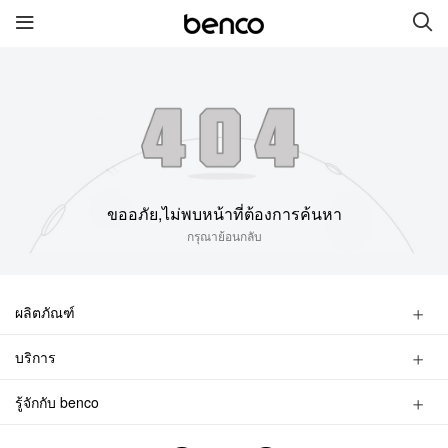
สินค้าใหม่
benco S1 Plus
benco V90 Plus
ขออภัย,ไม่พบหน้าที่ต้องการค้นหา
benco V91
benco S1 Pro
กรุณาย้อนกลับ
benco V90
ผลิตภัณฑ์
ลิงค์เชื่อมต่อ
สมาร์ทโฟน
บริการ
ฟีเจอร์โฟน
บริการ
ยี่ห้อ
ค้นหาร้าน
อุปกรณ์เสริม
รู้จักกับ benco
ถามหาการบริการ
ติดต่อเรา
เกี่ยวกับเรา
ข้อมูลแบรนด์ของผลิตภัณฑ์
ค้นหาการบริการ