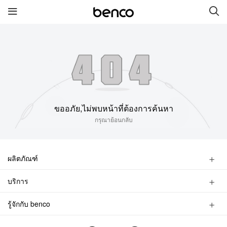
สินค้าใหม่
benco S1 Plus
benco V90 Plus
ขออภัย,ไม่พบหน้าที่ต้องการค้นหา
benco V91
benco S1 Pro
กรุณาย้อนกลับ
benco V90
ผลิตภัณฑ์
ลิงค์เชื่อมต่อ
สมาร์ทโฟน
บริการ
ฟีเจอร์โฟน
บริการ
ยี่ห้อ
ค้นหาร้าน
อุปกรณ์เสริม
รู้จักกับ benco
ถามหาการบริการ
ติดต่อเรา
เกี่ยวกับเรา
ข้อมูลแบรนด์ของผลิตภัณฑ์
ค้นหาการบริการ