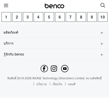
1
2
3
4
5
6
7
8
9
10
สินค้าใหม่
ผลิตภัณฑ์
benco S1 Plus
benco V90 Plus
สมาร์ทโฟน
บริการ
ฟีเจอร์โฟน
ค้นหาร้าน
อุปกรณ์เสริม
benco V91
benco S1 Pro
รู้จักกับ benco
ถามหาการบริการ
ข้อมูลแบรนด์ของผลิตภัณฑ์
ค้นหาการบริการ
benco V90
ติดต่อเรา
ข่าว
ลิขสิทธิ์
2019-
2026
INONE Technology (Shenzhen) Limited.
สงวนลิขสิทธิ์
Industry Insight
ลิงค์เชื่อมต่อ
นโยบาย
เงื่อนไข
แผนที
บริการ
ยี่ห้อ
ติดต่อเรา
เกี่ยวกับเรา