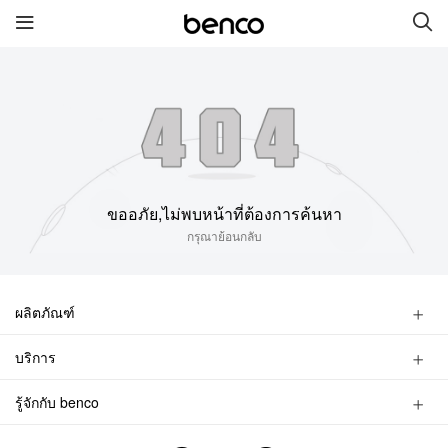
สินค้าใหม่
benco S1 Plus
benco V90 Plus
ขออภัย,ไม่พบหน้าที่ต้องการค้นหา
benco V91
benco S1 Pro
กรุณาย้อนกลับ
benco V90
ผลิตภัณฑ์
ลิงค์เชื่อมต่อ
สมาร์ทโฟน
บริการ
ฟีเจอร์โฟน
บริการ
ยี่ห้อ
ค้นหาร้าน
อุปกรณ์เสริม
รู้จักกับ benco
ถามหาการบริการ
ติดต่อเรา
เกี่ยวกับเรา
ข้อมูลแบรนด์ของผลิตภัณฑ์
ค้นหาการบริการ