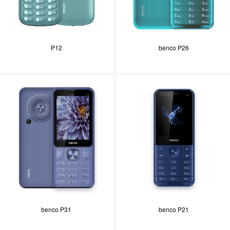
समाचार
P12
benco P26
benco P31
benco P21