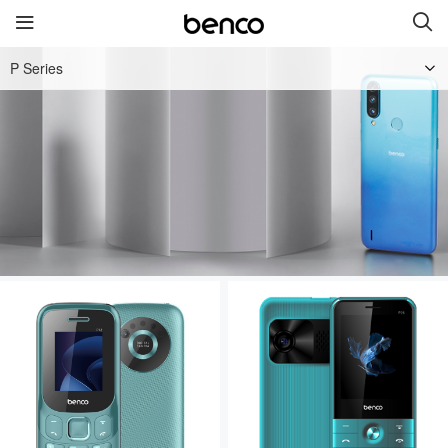
P Series
नयाँ सामानहरू
benco V90i SE
benco V92
benco V91c
benco V91 Plus
benco S1 Plus
द्रुत लिंकहरू
सेवाहरू
ब्राण्डa
हामीलाई सम्पर्क गर्नुहोस
हाम्रो बारेमा