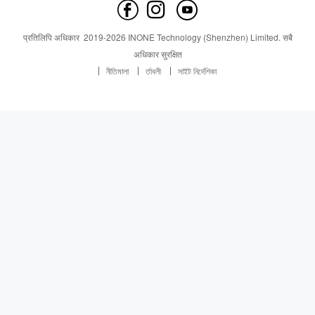
हामीलाई सम्पर्क गर्नुहोस
समाचार
समाचार
प्रतिलिपि अधिकार
2019-
2026
INONE Technology (Shenzhen) Limited.
सबै
Industry Insight
अधिकार सुरक्षित
নীতিমালা
র্তাবলী
সাইট নির্দেশিকা