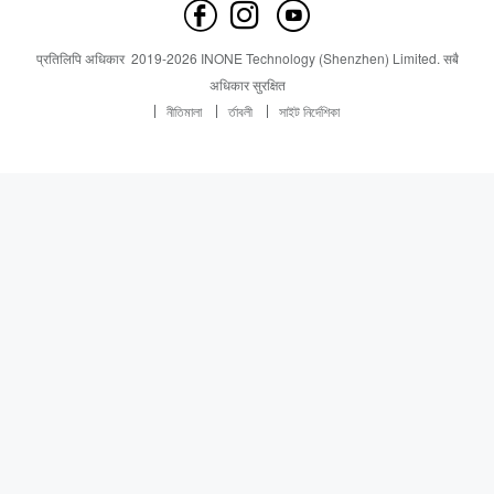
हामीलाई सम्पर्क गर्नुहोस
समाचार
समाचार
प्रतिलिपि अधिकार
2019-
2026
INONE Technology (Shenzhen) Limited.
सबै
Industry Insight
अधिकार सुरक्षित
নীতিমালা
র্তাবলী
সাইট নির্দেশিকা