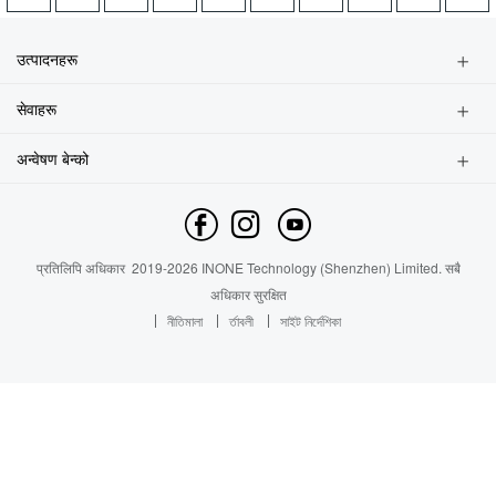
समाचार
उत्पादनहरू
स्मार्टफोन
सेवाहरू
फिचरफोन
एउटा पसल खोज्नुहोस्
एससरिज
अन्वेषण बेन्को
सेवा सोधपुछ
ब्रान्ड प्रोफाइल
सेवा आउटलेट
हामीलाई सम्पर्क गर्नुहोस
समाचार
प्रतिलिपि अधिकार
2019-
2026
INONE Technology (Shenzhen) Limited.
सबै
Industry Insight
अधिकार सुरक्षित
নীতিমালা
র্তাবলী
সাইট নির্দেশিকা