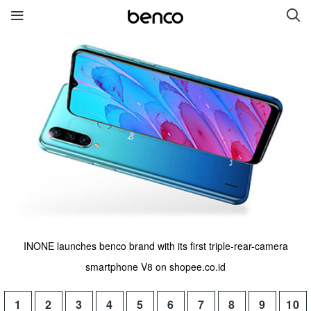
नयाँ सामानहरू
benco V90i SE
benco V92
benco V91c
benco V91 Plus
benco S1 Plus
द्रुत लिंकहरू
INONE launches benco brand with its first triple-rear-camera
सेवाहरू
ब्राण्डa
smartphone V8 on shopee.co.id
हामीलाई सम्पर्क गर्नुहोस
हाम्रो बारेमा
1
2
3
4
5
6
7
8
9
10