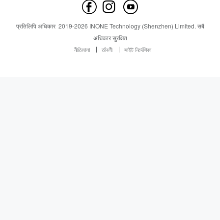
हामीलाई सम्पर्क गर्नुहोस
समाचार
समाचार
प्रतिलिपि अधिकार
2019-
2026
INONE Technology (Shenzhen) Limited.
सबै
Industry Insight
अधिकार सुरक्षित
নীতিমালা
র্তাবলী
সাইট নির্দেশিকা