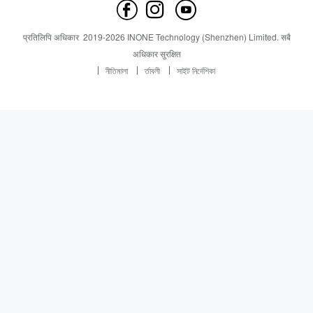
हामीलाई सम्पर्क गर्नुहोस
समाचार
समाचार
प्रतिलिपि अधिकार
2019-
2026
INONE Technology (Shenzhen) Limited.
सबै
Industry Insight
अधिकार सुरक्षित
নীতিমালা
র্তাবলী
সাইট নির্দেশিকা