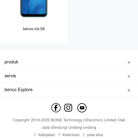
benco iris 59
produk
telepon pintar
servis
fitur telepon
Temukan toko
aksesoris
benco Explore
Temukan Layanan
Brand Profile
Temukan Layanan
hubungi kami
Berita
Copyright
2019-
2026
INONE Technology (Shenzhen) Limited.
Hak
Industry Insight
cipta dilindungi Undang-undang
Kebijakan
Ketentuan
peta situs