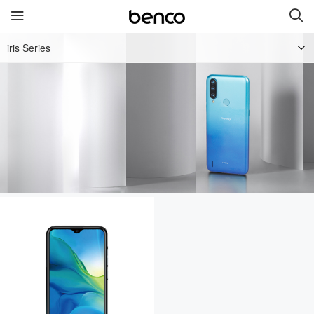
iris Series
Produk Baru
benco V8
benco V7
benco iris 59
Wireless Headphone
Tautan langsung
servis
merk
hubungi kami
Tentang Kami
Berita