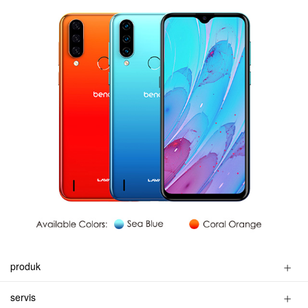
produk
telepon pintar
servis
fitur telepon