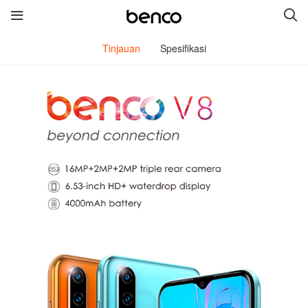
Tinjauan
Spesifikasi
Produk Baru
benco V8
benco V7
benco iris 59
Wireless Headphone
Tautan langsung
servis
merk
hubungi kami
Tentang Kami
Berita