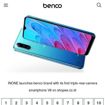
Produk Baru
benco V8
benco V7
benco iris 59
Wireless Headphone
Tautan langsung
servis
merk
INONE launches benco brand with its first triple-rear-camera
hubungi kami
Tentang Kami
smartphone V8 on shopee.co.id
Berita
1
2
3
4
5
6
7
8
9
10