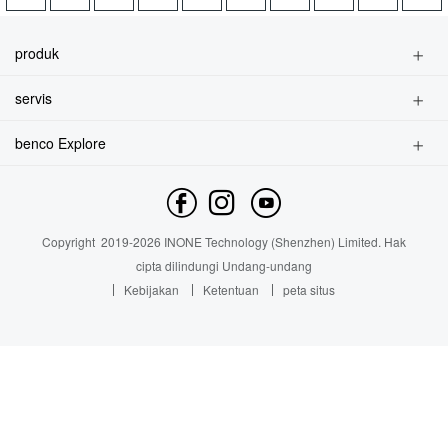
produk
telepon pintar
servis
fitur telepon
Temukan toko
aksesoris
benco Explore
Temukan Layanan
Brand Profile
Temukan Layanan
hubungi kami
Berita
Copyright
2019-
2026
INONE Technology (Shenzhen) Limited.
Hak
Industry Insight
cipta dilindungi Undang-undang
Kebijakan
Ketentuan
peta situs