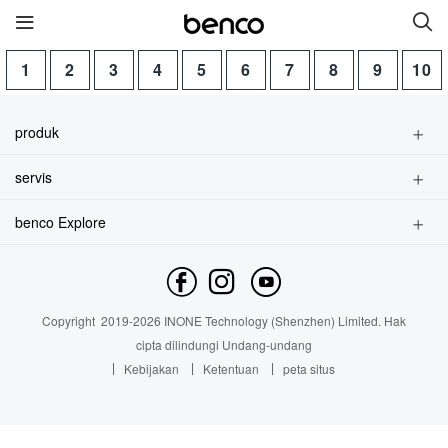
1
2
3
4
5
6
7
8
9
10
Produk Baru
produk
benco V8
benco V7
telepon pintar
servis
fitur telepon
Temukan toko
aksesoris
benco iris 59
Wireless Headphone
benco Explore
Temukan Layanan
Brand Profile
Temukan Layanan
Tautan langsung
hubungi kami
Berita
servis
merk
Copyright
2019-
2026
INONE Technology (Shenzhen) Limited.
Hak
Industry Insight
cipta dilindungi Undang-undang
Kebijakan
Ketentuan
peta situs
hubungi kami
Tentang Kami
Berita