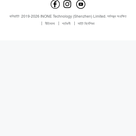
যোগাযোগ করুন
সংবাদ
সংবাদ
কপিরাইট
2019-
2026
INONE Technology (Shenzhen) Limited.
সর্বসত্ত্ব সংরক্ষিত
Industry Insight
নীতিমালা
শর্তাবলী
সাইট নির্দেশিকা