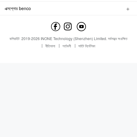
স্টোর সন্ধান করুন
আনুষঙ্গিক উপকরণ
এক্সপ্লোর benco
পরিষেবা অনুসন্ধান
সংবাদ
ব্র্যান্ড প্রোফাইল
পরিষেবা সন্ধান করুন
যোগাযোগ করুন
সংবাদ
কপিরাইট
2019-
2026
INONE Technology (Shenzhen) Limited.
সর্বসত্ত্ব সংরক্ষিত
Industry Insight
নীতিমালা
শর্তাবলী
সাইট নির্দেশিকা