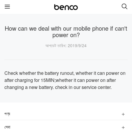
How can we deal with our mobile phone if can't
power on?
নতুন পণ্য
আপডেট তারিখ
: 2019/9/24
benco V90i
benco V91c
benco V91 Plus
benco V90 Plus
Check whether the battery runout, whether it can power on
after charging for 15MIN;whether it can power on after
benco V91
changing a new battery. check in our service center.
লিংকসমূহ
সেবা
ব্র্যান্ড
পণ্য
স্মার্টফোন
সেবা
যোগাযোগ করুন
আমাদের পরিচিতি
ফিচারফোন