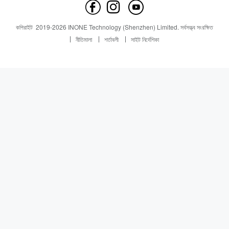
যোগাযোগ করুন
সংবাদ
সংবাদ
কপিরাইট
2019-
2026
INONE Technology (Shenzhen) Limited.
সর্বসত্ত্ব সংরক্ষিত
Industry Insight
নীতিমালা
শর্তাবলী
সাইট নির্দেশিকা