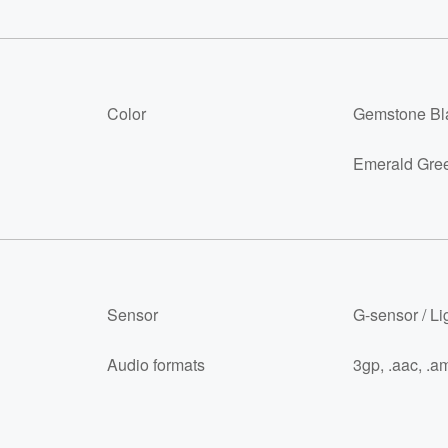
Color
Gemstone Bl
Emerald Gre
Sensor
G-sensor / Li
Audio formats
3gp, .aac, .am