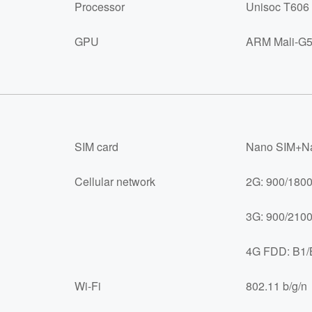
Processor
Unisoc T606 
GPU
ARM Mali-G5
SIM card
Nano SIM+Na
Cellular network
2G: 900/180
3G: 900/210
4G FDD: B1/
Wi-Fi
802.11 b/g/n