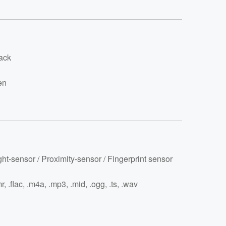
ack
en
ght-sensor / Proximity-sensor / Fingerprint sensor
r, .flac, .m4a, .mp3, .mid, .ogg, .ts, .wav