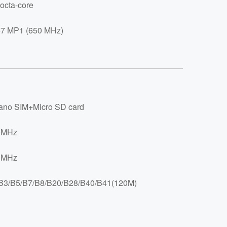
octa-core
7 MP1 (650 MHz)
no SIM+Micro SD card
0MHz
0MHz
B3/B5/B7/B8/B20/B28/B40/B41(120M)